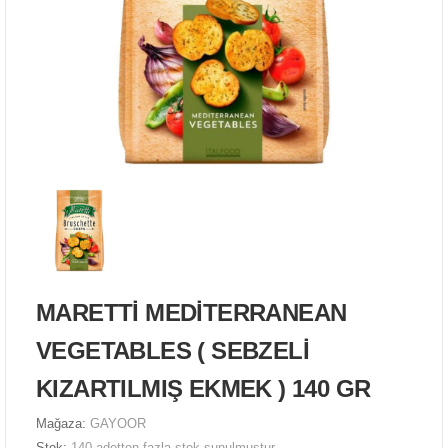
MARETTİ MEDİTERRANEAN
VEGETABLES ( SEBZELİ
KIZARTILMIŞ EKMEK ) 140 GR
Mağaza:
GAYOOR
Stok:
140 adetten fazla stok sunulmuştur