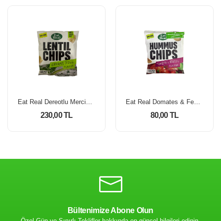
Eat Real Dereotlu Mercimek Cipsi 40 Gr
Eat Real Domates & Fesleğen Çeşnili Nohut Cipsi 45 Gr
230,00 TL
80,00 TL
Bültenimize Abone Olun
Özel Gün ve Sınırlı Teklifler hakkında en güncel bilgileri edinin.