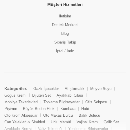
Müşteri Hizmetleri
İletişim
Destek Merkezi
Blog
Sipariş Takip
İptal / İade
Kategoriler:
Gazlı İçecekler
Atıştırmalık
Meyve Suyu
Göğüs Kremi
Bijuteri Set
Ayakkabı Cilası
Mobilya Tekerlekleri
Toplama Bilgisayarlar
Ofis Sehpası
Pişirme
Büyük Beden Etek
Kumbara
Hobi
Oto Krom Aksesuar
Oto Makas Burcu
Balık Bulucu
Can Yelekleri & Simitleri
Unlu Mamül
Vajinal Krem
Çelik Set
Ayakkabı Spreyi
Valiz Tekerleği
Yenilenmiş Bilgisayarlar