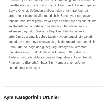
fırınlanmış yapısı, sebze çeşnisinin yoğunluğuyla birleşerek her
pakette standart bir lezzet sunar. Kullanım ve Tüketim Koşulları
Servis Önerisi: Doğrudan ambalajından çıkarılarak kıtır bir
atıştırmalık olarak keyifle tüketilebilir. Bunun yanı sıra peynir
tabaklarında, krem peynir veya zeytin ezmeli dip soslarla birlikte,
salatalarda ya da çorbaların üzerinde kruton olarak servis
edilmeye uygundur. Saklama Koşulları: Ürünün benzersiz
çıtırlığını ve aromatik sebze tadını kaybetmemesi için paketi
açıldıktan sonra hava almayacak şekilde kapatılması önemlidir.
Serin, kuru ve doğrudan güneş ışığı almayan bir ortamda
muhafaza ediniz. Teknik Detaylar Gramaj: 140 gr Aroma:
Akdeniz Sebzeleri (Mediterranean Vegetables) Üretim Tekniği:
Fırınlanmış (Baked) Ambalaj Tipi: Koruyucu atmosferde
paketlenmiş özel poşet
Aynı Kategorinin Ürünleri