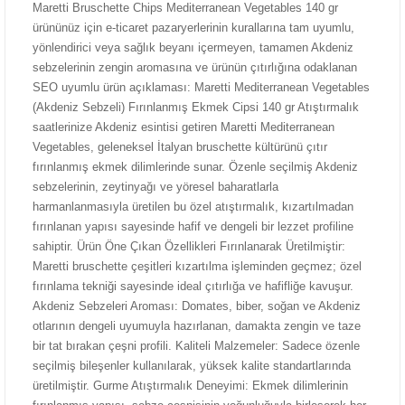
Maretti Bruschette Chips Mediterranean Vegetables 140 gr
ürününüz için e-ticaret pazaryerlerinin kurallarına tam uyumlu,
yönlendirici veya sağlık beyanı içermeyen, tamamen Akdeniz
sebzelerinin zengin aromasına ve ürünün çıtırlığına odaklanan
SEO uyumlu ürün açıklaması: Maretti Mediterranean Vegetables
(Akdeniz Sebzeli) Fırınlanmış Ekmek Cipsi 140 gr Atıştırmalık
saatlerinize Akdeniz esintisi getiren Maretti Mediterranean
Vegetables, geleneksel İtalyan bruschette kültürünü çıtır
fırınlanmış ekmek dilimlerinde sunar. Özenle seçilmiş Akdeniz
sebzelerinin, zeytinyağı ve yöresel baharatlarla
harmanlanmasıyla üretilen bu özel atıştırmalık, kızartılmadan
fırınlanan yapısı sayesinde hafif ve dengeli bir lezzet profiline
sahiptir. Ürün Öne Çıkan Özellikleri Fırınlanarak Üretilmiştir:
Maretti bruschette çeşitleri kızartılma işleminden geçmez; özel
fırınlama tekniği sayesinde ideal çıtırlığa ve hafifliğe kavuşur.
Akdeniz Sebzeleri Aroması: Domates, biber, soğan ve Akdeniz
otlarının dengeli uyumuyla hazırlanan, damakta zengin ve taze
bir tat bırakan çeşni profili. Kaliteli Malzemeler: Sadece özenle
seçilmiş bileşenler kullanılarak, yüksek kalite standartlarında
üretilmiştir. Gurme Atıştırmalık Deneyimi: Ekmek dilimlerinin