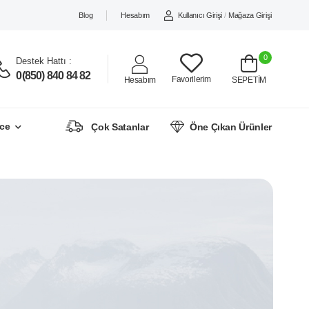
Blog
Hesabım
Kullanıcı Girişi
/
Mağaza Girişi
0
Destek Hattı :
0(850) 840 84 82
Favorilerim
Hesabım
SEPETİM
ce
Çok Satanlar
Öne Çıkan Ürünler