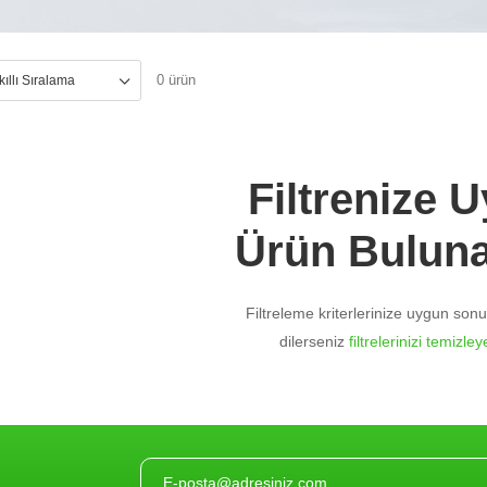
0 ürün
Filtrenize 
Ürün Bulun
Filtreleme kriterlerinize uygun so
dilerseniz
filtrelerinizi temizleye