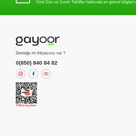
Özel Gün ve Sınırlı Teklifler hakkında en güncel bilgileri 
Desteğe mi ihtiyacınız var ?
0(850) 840 84 82