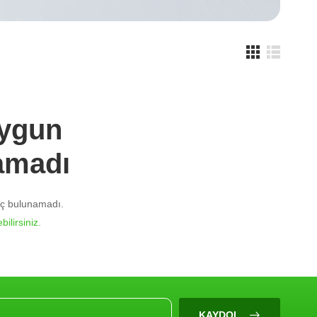
Uygun
amadı
nuç bulunamadı.
bilirsiniz.
KAYDOL