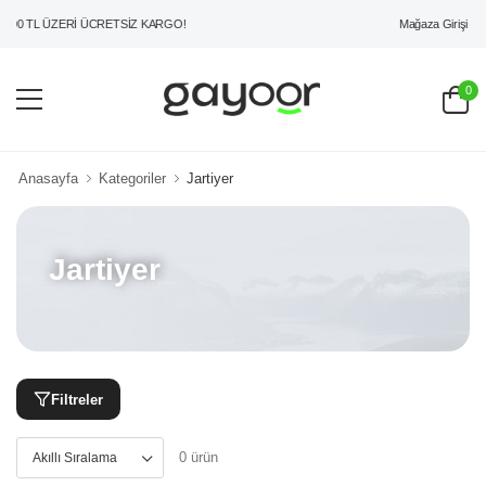
Mağaza Girişi
00 TL ÜZERİ ÜCRETSİZ KARGO!
0
Anasayfa
Kategoriler
Jartiyer
Jartiyer
Filtreler
0 ürün