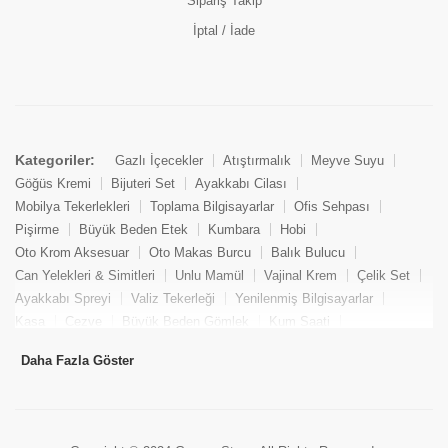
Sipariş Takip
İptal / İade
Kategoriler:
Gazlı İçecekler
Atıştırmalık
Meyve Suyu
Göğüs Kremi
Bijuteri Set
Ayakkabı Cilası
Mobilya Tekerlekleri
Toplama Bilgisayarlar
Ofis Sehpası
Pişirme
Büyük Beden Etek
Kumbara
Hobi
Oto Krom Aksesuar
Oto Makas Burcu
Balık Bulucu
Can Yelekleri & Simitleri
Unlu Mamül
Vajinal Krem
Çelik Set
Ayakkabı Spreyi
Valiz Tekerleği
Yenilenmiş Bilgisayarlar
Kasa
Cezve
Büyük Beden Gömlek
Kum Saati
Yemek Kitabı
Pandizod
Oto Hortum
Balıkçı Taburesi
Daha Fazla Göster
Tekne Bağlama & Demirleme
Kuru Pasta
Penis Kremi
Elmas Set & Takım
Ayakkabı Bakım Süngeri
Boya
Yenilenmiş Mini Masaüstü Bilgisayar
Keson
Tava
Büyük Beden Abiye Elbise
Uzaktan Kumandalı Araçlar