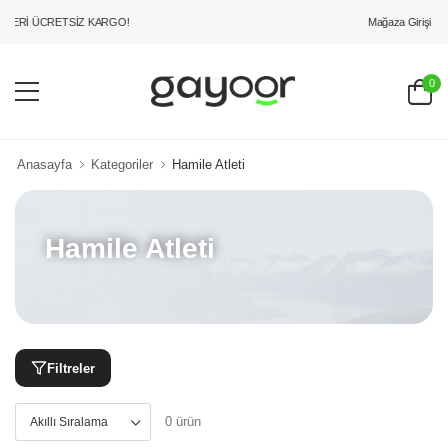
Mağaza Girişi
ZERİ ÜCRETSİZ KARGO!
0
Anasayfa
Kategoriler
Hamile Atleti
Hamile Atleti
Filtreler
0 ürün