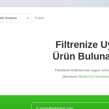
0 ürün
Filtrenize 
Ürün Bulun
Filtreleme kriterlerinize uygun so
dilerseniz
filtrelerinizi temizleye