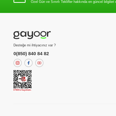
Özel Gün ve Sınırlı Teklifler hakkında en güncel bilgileri 
Desteğe mi ihtiyacınız var ?
0(850) 840 84 82