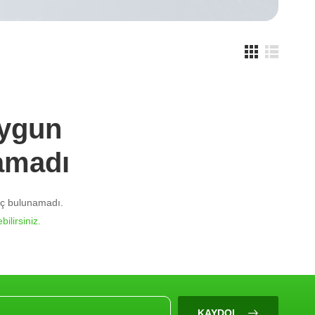
Uygun
amadı
nuç bulunamadı.
bilirsiniz.
KAYDOL