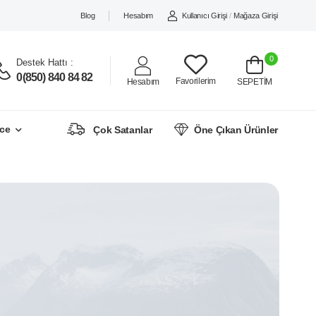
Blog
Hesabım
Kullanıcı Girişi
/
Mağaza Girişi
0
Destek Hattı :
0(850) 840 84 82
Favorilerim
Hesabım
SEPETİM
ce
Çok Satanlar
Öne Çıkan Ürünler