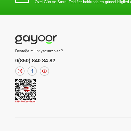
Özel Gün ve Sınırlı Teklifler hakkında en güncel bilgileri 
Desteğe mi ihtiyacınız var ?
0(850) 840 84 82