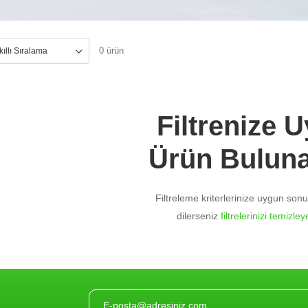
0 ürün
Filtrenize 
Ürün Bulun
Filtreleme kriterlerinize uygun so
dilerseniz
filtrelerinizi temizleye