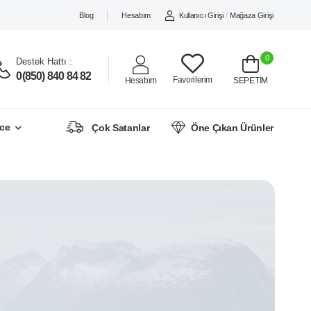
Blog
Hesabım
Kullanıcı Girişi
/
Mağaza Girişi
0
Destek Hattı :
0(850) 840 84 82
Favorilerim
Hesabım
SEPETİM
ce
Çok Satanlar
Öne Çıkan Ürünler