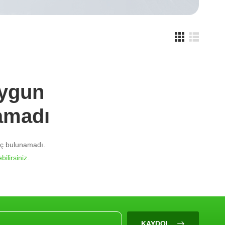
Uygun
amadı
nuç bulunamadı.
bilirsiniz.
KAYDOL