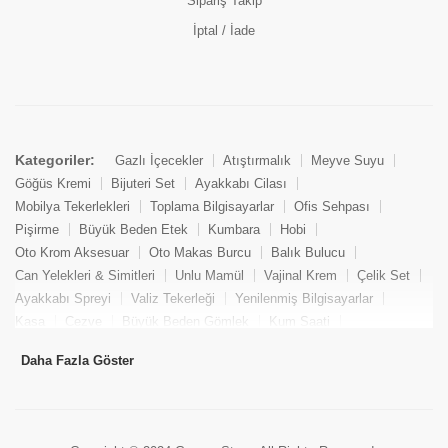
Sipariş Takip
İptal / İade
Kategoriler:
Gazlı İçecekler
Atıştırmalık
Meyve Suyu
Göğüs Kremi
Bijuteri Set
Ayakkabı Cilası
Mobilya Tekerlekleri
Toplama Bilgisayarlar
Ofis Sehpası
Pişirme
Büyük Beden Etek
Kumbara
Hobi
Oto Krom Aksesuar
Oto Makas Burcu
Balık Bulucu
Can Yelekleri & Simitleri
Unlu Mamül
Vajinal Krem
Çelik Set
Ayakkabı Spreyi
Valiz Tekerleği
Yenilenmiş Bilgisayarlar
Kasa
Cezve
Büyük Beden Gömlek
Kum Saati
Yemek Kitabı
Pandizod
Oto Hortum
Balıkçı Taburesi
Daha Fazla Göster
Tekne Bağlama & Demirleme
Kuru Pasta
Penis Kremi
Elmas Set & Takım
Ayakkabı Bakım Süngeri
Boya
Yenilenmiş Mini Masaüstü Bilgisayar
Keson
Tava
Büyük Beden Abiye Elbise
Uzaktan Kumandalı Araçlar