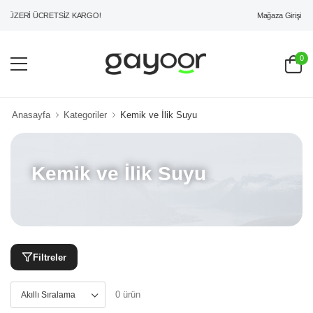
Mağaza Girişi
 ÜZERİ ÜCRETSİZ KARGO!
0
Anasayfa
Kategoriler
Kemik ve İlik Suyu
Kemik ve İlik Suyu
Filtreler
0 ürün