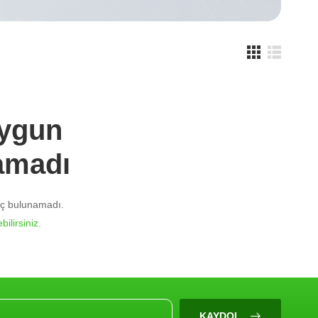
Uygun
amadı
nuç bulunamadı.
bilirsiniz.
KAYDOL