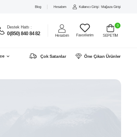
Blog
Hesabım
Kullanıcı Girişi
/
Mağaza Girişi
0
Destek Hattı :
0(850) 840 84 82
Favorilerim
Hesabım
SEPETİM
ce
Çok Satanlar
Öne Çıkan Ürünler