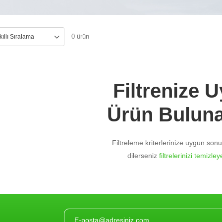
0 ürün
Filtrenize 
Ürün Bulun
Filtreleme kriterlerinize uygun so
dilerseniz
filtrelerinizi temizleye