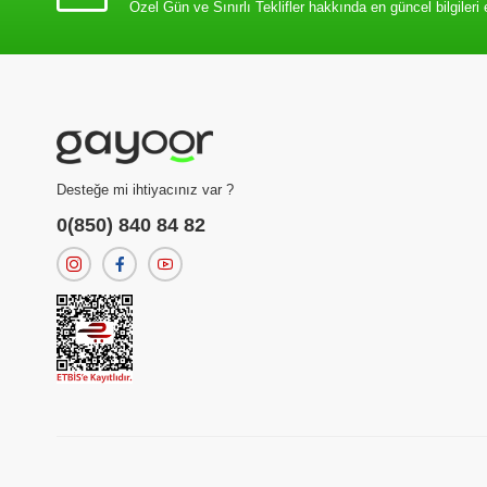
Özel Gün ve Sınırlı Teklifler hakkında en güncel bilgileri 
Desteğe mi ihtiyacınız var ?
0(850) 840 84 82