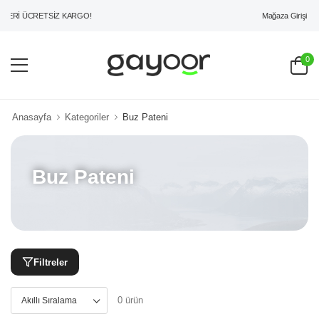
Mağaza Girişi
ZERİ ÜCRETSİZ KARGO!
0
Anasayfa
Kategoriler
Buz Pateni
Buz Pateni
Filtreler
0 ürün