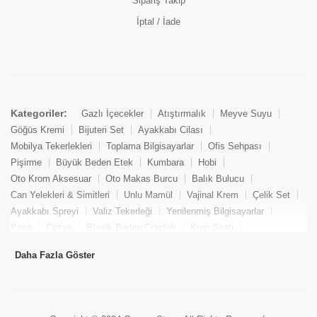
Sipariş Takip
İptal / İade
Kategoriler:
Gazlı İçecekler
Atıştırmalık
Meyve Suyu
Göğüs Kremi
Bijuteri Set
Ayakkabı Cilası
Mobilya Tekerlekleri
Toplama Bilgisayarlar
Ofis Sehpası
Pişirme
Büyük Beden Etek
Kumbara
Hobi
Oto Krom Aksesuar
Oto Makas Burcu
Balık Bulucu
Can Yelekleri & Simitleri
Unlu Mamül
Vajinal Krem
Çelik Set
Ayakkabı Spreyi
Valiz Tekerleği
Yenilenmiş Bilgisayarlar
Kasa
Cezve
Büyük Beden Gömlek
Kum Saati
Yemek Kitabı
Pandizod
Oto Hortum
Balıkçı Taburesi
Daha Fazla Göster
Tekne Bağlama & Demirleme
Kuru Pasta
Penis Kremi
Elmas Set & Takım
Ayakkabı Bakım Süngeri
Boya
Yenilenmiş Mini Masaüstü Bilgisayar
Keson
Tava
Büyük Beden Abiye Elbise
Uzaktan Kumandalı Araçlar