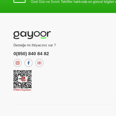
Özel Gün ve Sınırlı Teklifler hakkında en güncel bilgileri 
Desteğe mi ihtiyacınız var ?
0(850) 840 84 82