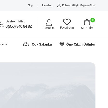
Blog
Hesabım
Kullanıcı Girişi
/
Mağaza Girişi
0
Destek Hattı :
0(850) 840 84 82
Favorilerim
Hesabım
SEPETİM
ce
Çok Satanlar
Öne Çıkan Ürünler