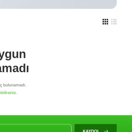
Uygun
amadı
nuç bulunamadı.
bilirsiniz.
KAYDOL