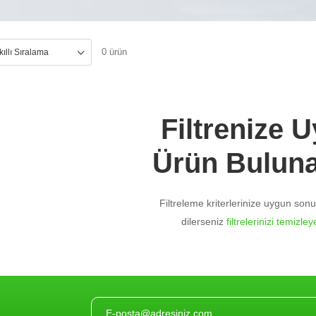
0 ürün
Filtrenize 
Ürün Bulun
Filtreleme kriterlerinize uygun so
dilerseniz
filtrelerinizi temizleye