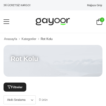
Mağaza Girişi
ZERİ ÜCRETSİZ KARGO!
0
Anasayfa
Kategoriler
Rot Kolu
Rot Kolu
Filtreler
0 ürün