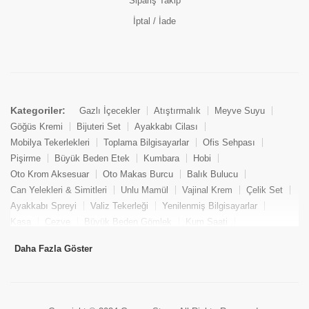
Sipariş Takip
İptal / İade
Kategoriler:
Gazlı İçecekler
Atıştırmalık
Meyve Suyu
Göğüs Kremi
Bijuteri Set
Ayakkabı Cilası
Mobilya Tekerlekleri
Toplama Bilgisayarlar
Ofis Sehpası
Pişirme
Büyük Beden Etek
Kumbara
Hobi
Oto Krom Aksesuar
Oto Makas Burcu
Balık Bulucu
Can Yelekleri & Simitleri
Unlu Mamül
Vajinal Krem
Çelik Set
Ayakkabı Spreyi
Valiz Tekerleği
Yenilenmiş Bilgisayarlar
Kasa
Cezve
Büyük Beden Gömlek
Kum Saati
Yemek Kitabı
Pandizod
Oto Hortum
Balıkçı Taburesi
Daha Fazla Göster
Tekne Bağlama & Demirleme
Kuru Pasta
Penis Kremi
Elmas Set & Takım
Ayakkabı Bakım Süngeri
Boya
Yenilenmiş Mini Masaüstü Bilgisayar
Keson
Tava
Büyük Beden Abiye Elbise
Uzaktan Kumandalı Araçlar