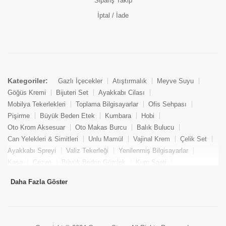
Sipariş Takip
İptal / İade
Kategoriler:
Gazlı İçecekler
Atıştırmalık
Meyve Suyu
Göğüs Kremi
Bijuteri Set
Ayakkabı Cilası
Mobilya Tekerlekleri
Toplama Bilgisayarlar
Ofis Sehpası
Pişirme
Büyük Beden Etek
Kumbara
Hobi
Oto Krom Aksesuar
Oto Makas Burcu
Balık Bulucu
Can Yelekleri & Simitleri
Unlu Mamül
Vajinal Krem
Çelik Set
Ayakkabı Spreyi
Valiz Tekerleği
Yenilenmiş Bilgisayarlar
Kasa
Cezve
Büyük Beden Gömlek
Kum Saati
Yemek Kitabı
Pandizod
Oto Hortum
Balıkçı Taburesi
Daha Fazla Göster
Tekne Bağlama & Demirleme
Kuru Pasta
Penis Kremi
Elmas Set & Takım
Ayakkabı Bakım Süngeri
Boya
Yenilenmiş Mini Masaüstü Bilgisayar
Keson
Tava
Büyük Beden Abiye Elbise
Uzaktan Kumandalı Araçlar