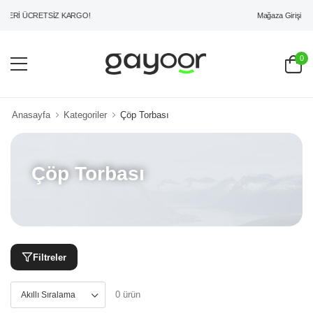
Mağaza Girişi
ZERİ ÜCRETSİZ KARGO!
0
Anasayfa
Kategoriler
Çöp Torbası
Çöp Torbası
Filtreler
0 ürün