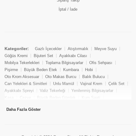
Sipariş Takip
İptal / İade
Kategoriler:
Gazlı İçecekler
Atıştırmalık
Meyve Suyu
Göğüs Kremi
Bijuteri Set
Ayakkabı Cilası
Mobilya Tekerlekleri
Toplama Bilgisayarlar
Ofis Sehpası
Pişirme
Büyük Beden Etek
Kumbara
Hobi
Oto Krom Aksesuar
Oto Makas Burcu
Balık Bulucu
Can Yelekleri & Simitleri
Unlu Mamül
Vajinal Krem
Çelik Set
Ayakkabı Spreyi
Valiz Tekerleği
Yenilenmiş Bilgisayarlar
Kasa
Cezve
Büyük Beden Gömlek
Kum Saati
Yemek Kitabı
Pandizod
Oto Hortum
Balıkçı Taburesi
Daha Fazla Göster
Tekne Bağlama & Demirleme
Kuru Pasta
Penis Kremi
Elmas Set & Takım
Ayakkabı Bakım Süngeri
Boya
Yenilenmiş Mini Masaüstü Bilgisayar
Keson
Tava
Büyük Beden Abiye Elbise
Uzaktan Kumandalı Araçlar