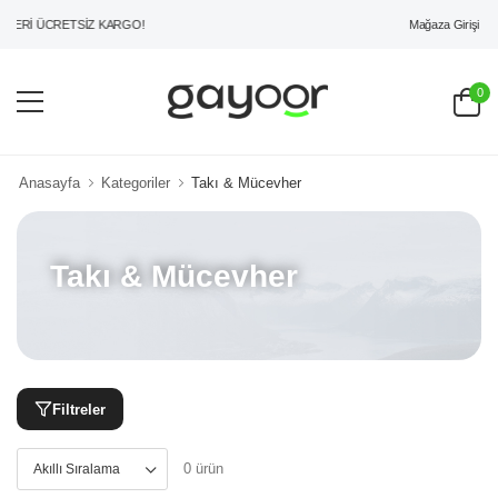
Mağaza Girişi
ZERİ ÜCRETSİZ KARGO!
0
Anasayfa
Kategoriler
Takı & Mücevher
Takı & Mücevher
Filtreler
0 ürün