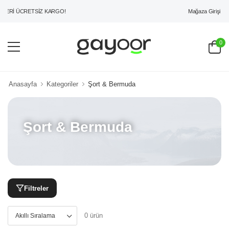
Mağaza Girişi
ZERİ ÜCRETSİZ KARGO!
0
Anasayfa
Kategoriler
Şort & Bermuda
Şort & Bermuda
Filtreler
0 ürün