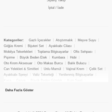
Sipariş Takip
İptal / İade
Kategoriler:
Gazlı İçecekler
Atıştırmalık
Meyve Suyu
Göğüs Kremi
Bijuteri Set
Ayakkabı Cilası
Mobilya Tekerlekleri
Toplama Bilgisayarlar
Ofis Sehpası
Pişirme
Büyük Beden Etek
Kumbara
Hobi
Oto Krom Aksesuar
Oto Makas Burcu
Balık Bulucu
Can Yelekleri & Simitleri
Unlu Mamül
Vajinal Krem
Çelik Set
Ayakkabı Spreyi
Valiz Tekerleği
Yenilenmiş Bilgisayarlar
Kasa
Cezve
Büyük Beden Gömlek
Kum Saati
Yemek Kitabı
Pandizod
Oto Hortum
Balıkçı Taburesi
Daha Fazla Göster
Tekne Bağlama & Demirleme
Kuru Pasta
Penis Kremi
Elmas Set & Takım
Ayakkabı Bakım Süngeri
Boya
Yenilenmiş Mini Masaüstü Bilgisayar
Keson
Tava
Büyük Beden Abiye Elbise
Uzaktan Kumandalı Araçlar