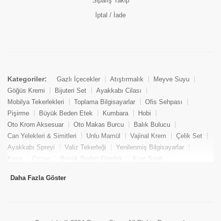
Sipariş Takip
İptal / İade
Kategoriler:
Gazlı İçecekler
Atıştırmalık
Meyve Suyu
Göğüs Kremi
Bijuteri Set
Ayakkabı Cilası
Mobilya Tekerlekleri
Toplama Bilgisayarlar
Ofis Sehpası
Pişirme
Büyük Beden Etek
Kumbara
Hobi
Oto Krom Aksesuar
Oto Makas Burcu
Balık Bulucu
Can Yelekleri & Simitleri
Unlu Mamül
Vajinal Krem
Çelik Set
Ayakkabı Spreyi
Valiz Tekerleği
Yenilenmiş Bilgisayarlar
Kasa
Cezve
Büyük Beden Gömlek
Kum Saati
Yemek Kitabı
Pandizod
Oto Hortum
Balıkçı Taburesi
Daha Fazla Göster
Tekne Bağlama & Demirleme
Kuru Pasta
Penis Kremi
Elmas Set & Takım
Ayakkabı Bakım Süngeri
Boya
Yenilenmiş Mini Masaüstü Bilgisayar
Keson
Tava
Büyük Beden Abiye Elbise
Uzaktan Kumandalı Araçlar