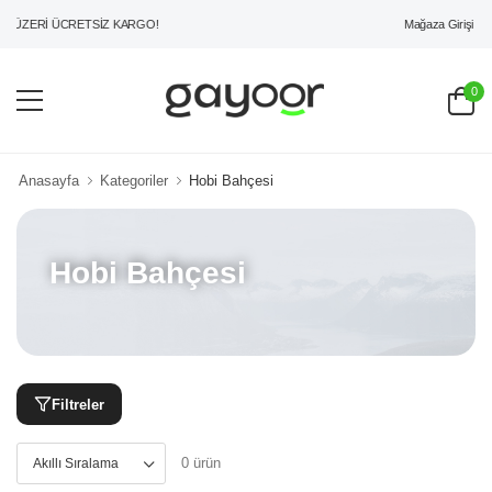
Mağaza Girişi
L ÜZERİ ÜCRETSİZ KARGO!
0
Anasayfa
Kategoriler
Hobi Bahçesi
Hobi Bahçesi
Filtreler
0 ürün