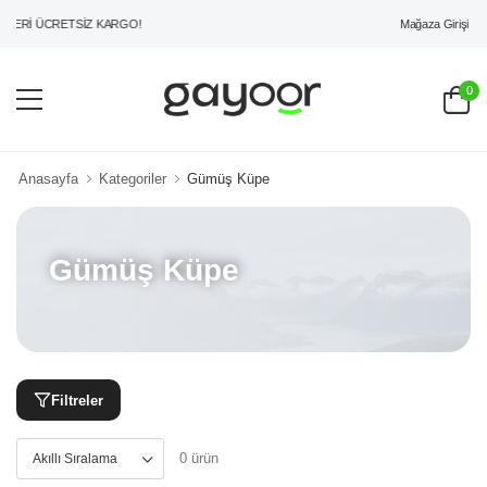
Mağaza Girişi
ZERİ ÜCRETSİZ KARGO!
0
Anasayfa
Kategoriler
Gümüş Küpe
Gümüş Küpe
Filtreler
0 ürün