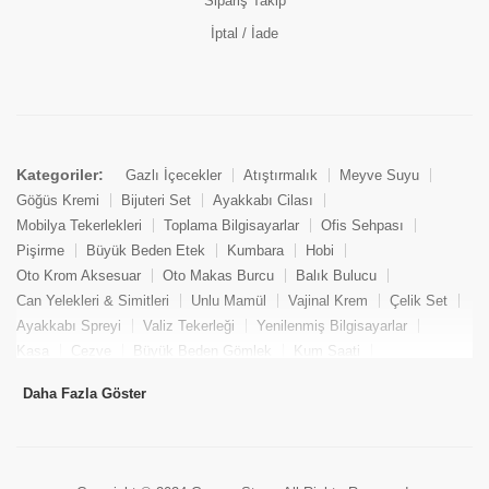
Sipariş Takip
İptal / İade
Kategoriler:
Gazlı İçecekler
Atıştırmalık
Meyve Suyu
Göğüs Kremi
Bijuteri Set
Ayakkabı Cilası
Mobilya Tekerlekleri
Toplama Bilgisayarlar
Ofis Sehpası
Pişirme
Büyük Beden Etek
Kumbara
Hobi
Oto Krom Aksesuar
Oto Makas Burcu
Balık Bulucu
Can Yelekleri & Simitleri
Unlu Mamül
Vajinal Krem
Çelik Set
Ayakkabı Spreyi
Valiz Tekerleği
Yenilenmiş Bilgisayarlar
Kasa
Cezve
Büyük Beden Gömlek
Kum Saati
Yemek Kitabı
Pandizod
Oto Hortum
Balıkçı Taburesi
Daha Fazla Göster
Tekne Bağlama & Demirleme
Kuru Pasta
Penis Kremi
Elmas Set & Takım
Ayakkabı Bakım Süngeri
Boya
Yenilenmiş Mini Masaüstü Bilgisayar
Keson
Tava
Büyük Beden Abiye Elbise
Uzaktan Kumandalı Araçlar