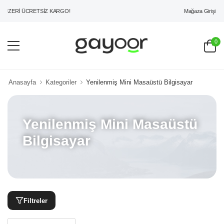
Mağaza Girişi
 ÜZERİ ÜCRETSİZ KARGO!
0
Anasayfa
Kategoriler
Yenilenmiş Mini Masaüstü Bilgisayar
Yenilenmiş Mini Masaüstü
Bilgisayar
Filtreler