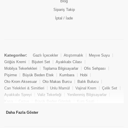
Blog
Sipariş Takip
İptal / İade
Kategoriler:
Gazlı İçecekler
Atıştırmalık
Meyve Suyu
Göğüs Kremi
Bijuteri Set
Ayakkabı Cilası
Mobilya Tekerlekleri
Toplama Bilgisayarlar
Ofis Sehpası
Pişirme
Büyük Beden Etek
Kumbara
Hobi
Oto Krom Aksesuar
Oto Makas Burcu
Balık Bulucu
Can Yelekleri & Simitleri
Unlu Mamül
Vajinal Krem
Çelik Set
Ayakkabı Spreyi
Valiz Tekerleği
Yenilenmiş Bilgisayarlar
Kasa
Cezve
Büyük Beden Gömlek
Kum Saati
Yemek Kitabı
Pandizod
Oto Hortum
Balıkçı Taburesi
Daha Fazla Göster
Tekne Bağlama & Demirleme
Kuru Pasta
Penis Kremi
Elmas Set & Takım
Ayakkabı Bakım Süngeri
Boya
Yenilenmiş Mini Masaüstü Bilgisayar
Keson
Tava