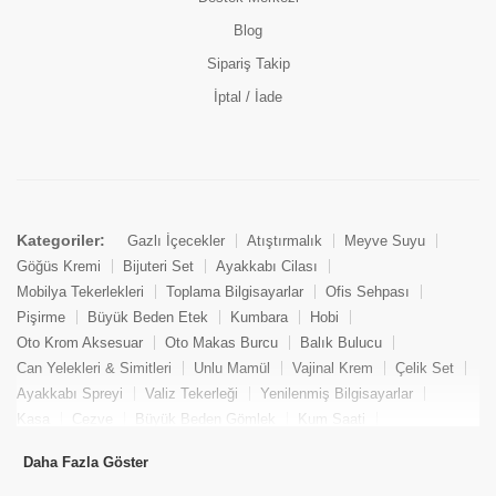
Blog
Sipariş Takip
İptal / İade
Kategoriler:
Gazlı İçecekler
Atıştırmalık
Meyve Suyu
Göğüs Kremi
Bijuteri Set
Ayakkabı Cilası
Mobilya Tekerlekleri
Toplama Bilgisayarlar
Ofis Sehpası
Pişirme
Büyük Beden Etek
Kumbara
Hobi
Oto Krom Aksesuar
Oto Makas Burcu
Balık Bulucu
Can Yelekleri & Simitleri
Unlu Mamül
Vajinal Krem
Çelik Set
Ayakkabı Spreyi
Valiz Tekerleği
Yenilenmiş Bilgisayarlar
Kasa
Cezve
Büyük Beden Gömlek
Kum Saati
Yemek Kitabı
Pandizod
Oto Hortum
Balıkçı Taburesi
Daha Fazla Göster
Tekne Bağlama & Demirleme
Kuru Pasta
Penis Kremi
Elmas Set & Takım
Ayakkabı Bakım Süngeri
Boya