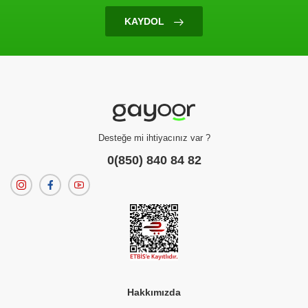
KAYDOL
Kahvaltılık Gevrek
Kellogg's Froot Loops 375 Gr
(0 Değerlendirme)
308.00 TL
Desteğe mi ihtiyacınız var ?
0(850) 840 84 82
Hakkımızda