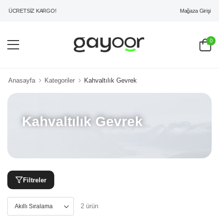
Mağaza Girişi
İ ÜCRETSİZ KARGO!
0
Anasayfa
Kategoriler
Kahvaltılık Gevrek
Kahvaltılık Gevrek
Filtreler
2 ürün