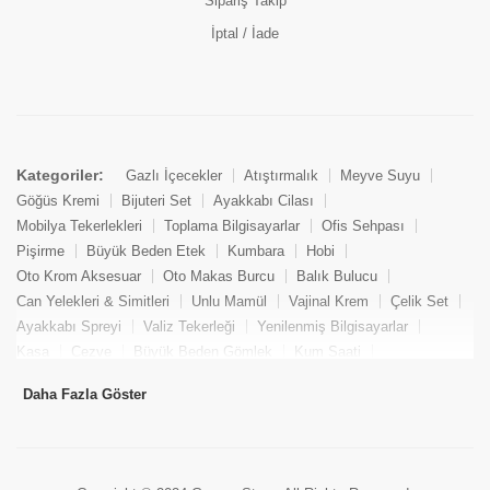
Sipariş Takip
İptal / İade
Kategoriler:
Gazlı İçecekler
Atıştırmalık
Meyve Suyu
Göğüs Kremi
Bijuteri Set
Ayakkabı Cilası
Mobilya Tekerlekleri
Toplama Bilgisayarlar
Ofis Sehpası
Pişirme
Büyük Beden Etek
Kumbara
Hobi
Oto Krom Aksesuar
Oto Makas Burcu
Balık Bulucu
Can Yelekleri & Simitleri
Unlu Mamül
Vajinal Krem
Çelik Set
Ayakkabı Spreyi
Valiz Tekerleği
Yenilenmiş Bilgisayarlar
Kasa
Cezve
Büyük Beden Gömlek
Kum Saati
Yemek Kitabı
Pandizod
Oto Hortum
Balıkçı Taburesi
Daha Fazla Göster
Tekne Bağlama & Demirleme
Kuru Pasta
Penis Kremi
Elmas Set & Takım
Ayakkabı Bakım Süngeri
Boya
Yenilenmiş Mini Masaüstü Bilgisayar
Keson
Tava
Büyük Beden Abiye Elbise
Uzaktan Kumandalı Araçlar