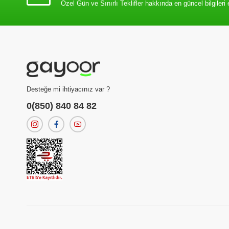
Özel Gün ve Sınırlı Teklifler hakkında en güncel bilgileri 
Desteğe mi ihtiyacınız var ?
0(850) 840 84 82