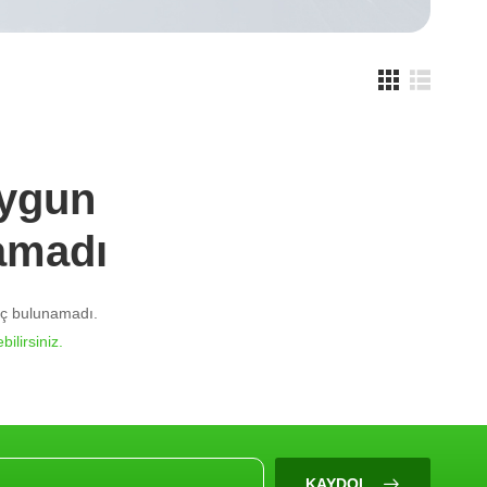
Uygun
amadı
nuç bulunamadı.
bilirsiniz.
KAYDOL