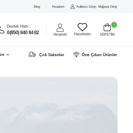
Blog
Hesabım
Kullanıcı Girişi
/
Mağaza Girişi
0
Destek Hattı :
0(850) 840 84 82
Favorilerim
Hesabım
SEPETİM
ce
Çok Satanlar
Öne Çıkan Ürünler