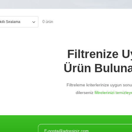
0 ürün
Filtrenize 
Ürün Bulun
Filtreleme kriterlerinize uygun so
dilerseniz
filtrelerinizi temizleye