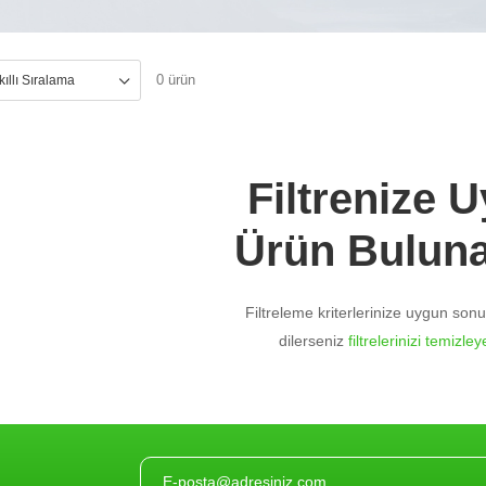
0 ürün
Filtrenize 
Ürün Bulun
Filtreleme kriterlerinize uygun so
dilerseniz
filtrelerinizi temizleye