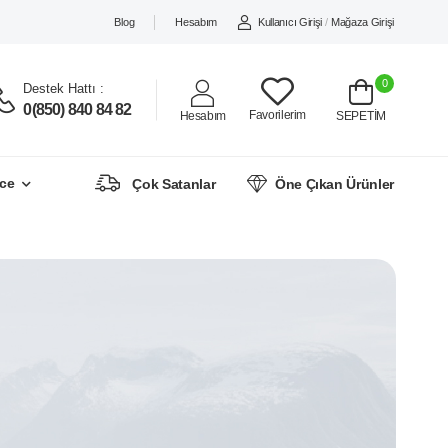
Blog
Hesabım
Kullanıcı Girişi
/
Mağaza Girişi
0
Destek Hattı :
0(850) 840 84 82
Favorilerim
Hesabım
SEPETİM
ce
Çok Satanlar
Öne Çıkan Ürünler