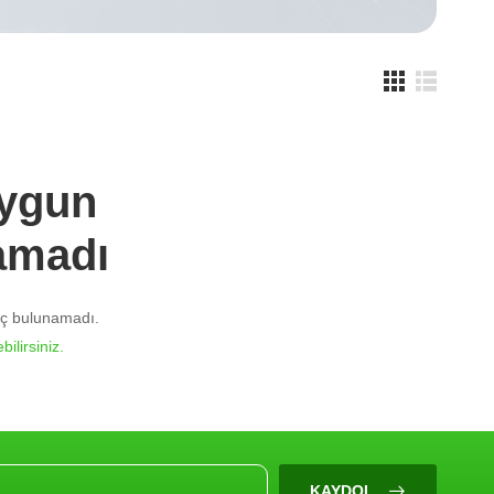
Uygun
amadı
nuç bulunamadı.
bilirsiniz.
KAYDOL