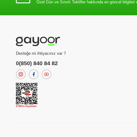
Özel Gün ve Sınırlı Teklifler hakkında en güncel bilgileri 
Desteğe mi ihtiyacınız var ?
0(850) 840 84 82