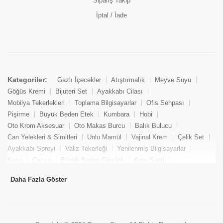
Sipariş Takip
İptal / İade
Kategoriler:
Gazlı İçecekler
Atıştırmalık
Meyve Suyu
Göğüs Kremi
Bijuteri Set
Ayakkabı Cilası
Mobilya Tekerlekleri
Toplama Bilgisayarlar
Ofis Sehpası
Pişirme
Büyük Beden Etek
Kumbara
Hobi
Oto Krom Aksesuar
Oto Makas Burcu
Balık Bulucu
Can Yelekleri & Simitleri
Unlu Mamül
Vajinal Krem
Çelik Set
Ayakkabı Spreyi
Valiz Tekerleği
Yenilenmiş Bilgisayarlar
Kasa
Cezve
Büyük Beden Gömlek
Kum Saati
Yemek Kitabı
Pandizod
Oto Hortum
Balıkçı Taburesi
Daha Fazla Göster
Tekne Bağlama & Demirleme
Kuru Pasta
Penis Kremi
Elmas Set & Takım
Ayakkabı Bakım Süngeri
Boya
Yenilenmiş Mini Masaüstü Bilgisayar
Keson
Tava
Büyük Beden Abiye Elbise
Uzaktan Kumandalı Araçlar