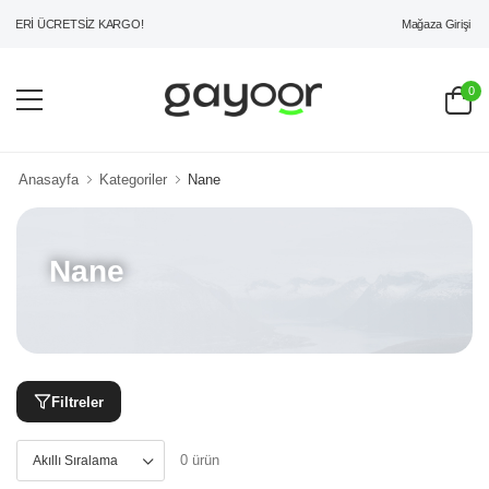
Mağaza Girişi
ZERİ ÜCRETSİZ KARGO!
0
Anasayfa
Kategoriler
Nane
Nane
Filtreler
0 ürün