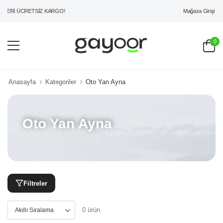
Mağaza Girişi
ZERİ ÜCRETSİZ KARGO!
0
Anasayfa
Kategoriler
Oto Yan Ayna
Oto Yan Ayna
Filtreler
0 ürün