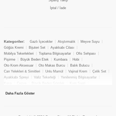
Sipariş Takip
İptal / İade
Kategoriler:
Gazlı İçecekler
Atıştırmalık
Meyve Suyu
Göğüs Kremi
Bijuteri Set
Ayakkabı Cilası
Mobilya Tekerlekleri
Toplama Bilgisayarlar
Ofis Sehpası
Pişirme
Büyük Beden Etek
Kumbara
Hobi
Oto Krom Aksesuar
Oto Makas Burcu
Balık Bulucu
Can Yelekleri & Simitleri
Unlu Mamül
Vajinal Krem
Çelik Set
Ayakkabı Spreyi
Valiz Tekerleği
Yenilenmiş Bilgisayarlar
Kasa
Cezve
Büyük Beden Gömlek
Kum Saati
Yemek Kitabı
Pandizod
Oto Hortum
Balıkçı Taburesi
Daha Fazla Göster
Tekne Bağlama & Demirleme
Kuru Pasta
Penis Kremi
Elmas Set & Takım
Ayakkabı Bakım Süngeri
Boya
Yenilenmiş Mini Masaüstü Bilgisayar
Keson
Tava
Büyük Beden Abiye Elbise
Uzaktan Kumandalı Araçlar