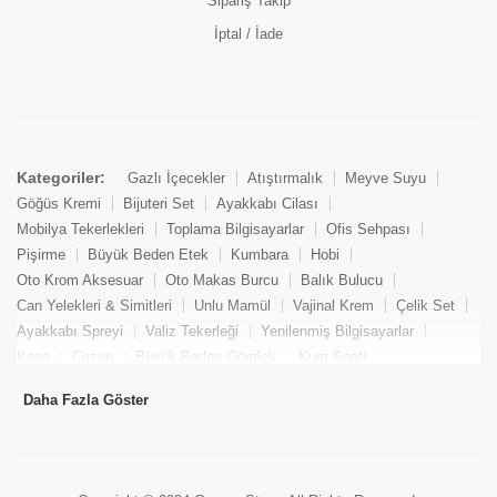
Sipariş Takip
İptal / İade
Kategoriler:
Gazlı İçecekler
Atıştırmalık
Meyve Suyu
Göğüs Kremi
Bijuteri Set
Ayakkabı Cilası
Mobilya Tekerlekleri
Toplama Bilgisayarlar
Ofis Sehpası
Pişirme
Büyük Beden Etek
Kumbara
Hobi
Oto Krom Aksesuar
Oto Makas Burcu
Balık Bulucu
Can Yelekleri & Simitleri
Unlu Mamül
Vajinal Krem
Çelik Set
Ayakkabı Spreyi
Valiz Tekerleği
Yenilenmiş Bilgisayarlar
Kasa
Cezve
Büyük Beden Gömlek
Kum Saati
Yemek Kitabı
Pandizod
Oto Hortum
Balıkçı Taburesi
Daha Fazla Göster
Tekne Bağlama & Demirleme
Kuru Pasta
Penis Kremi
Elmas Set & Takım
Ayakkabı Bakım Süngeri
Boya
Yenilenmiş Mini Masaüstü Bilgisayar
Keson
Tava
Büyük Beden Abiye Elbise
Uzaktan Kumandalı Araçlar