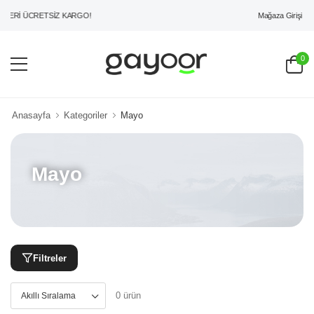
Mağaza Girişi
ZERİ ÜCRETSİZ KARGO!
0
Anasayfa
Kategoriler
Mayo
Mayo
Filtreler
0 ürün