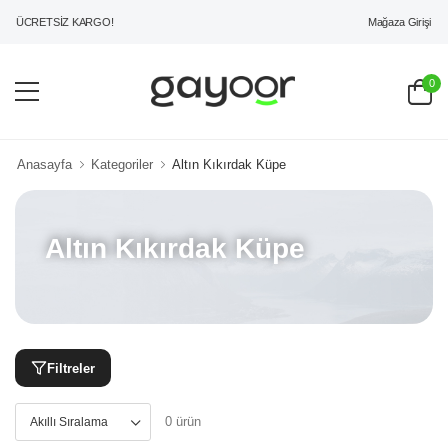
Mağaza Girişi
İ ÜCRETSİZ KARGO!
0
Anasayfa
Kategoriler
Altın Kıkırdak Küpe
Altın Kıkırdak Küpe
Filtreler
0 ürün