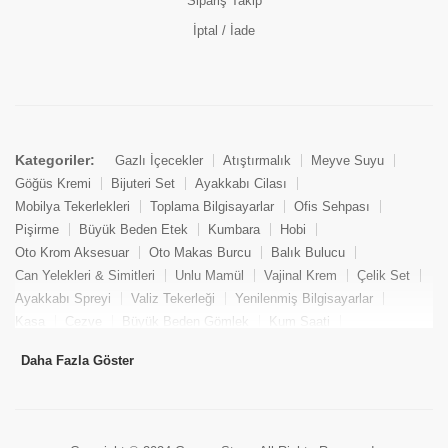
Sipariş Takip
İptal / İade
Kategoriler:
Gazlı İçecekler
Atıştırmalık
Meyve Suyu
Göğüs Kremi
Bijuteri Set
Ayakkabı Cilası
Mobilya Tekerlekleri
Toplama Bilgisayarlar
Ofis Sehpası
Pişirme
Büyük Beden Etek
Kumbara
Hobi
Oto Krom Aksesuar
Oto Makas Burcu
Balık Bulucu
Can Yelekleri & Simitleri
Unlu Mamül
Vajinal Krem
Çelik Set
Ayakkabı Spreyi
Valiz Tekerleği
Yenilenmiş Bilgisayarlar
Kasa
Cezve
Büyük Beden Gömlek
Kum Saati
Yemek Kitabı
Pandizod
Oto Hortum
Balıkçı Taburesi
Daha Fazla Göster
Tekne Bağlama & Demirleme
Kuru Pasta
Penis Kremi
Elmas Set & Takım
Ayakkabı Bakım Süngeri
Boya
Yenilenmiş Mini Masaüstü Bilgisayar
Keson
Tava
Büyük Beden Abiye Elbise
Uzaktan Kumandalı Araçlar