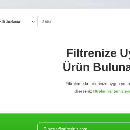
0 ürün
Filtrenize 
Ürün Bulun
Filtreleme kriterlerinize uygun so
dilerseniz
filtrelerinizi temizleye