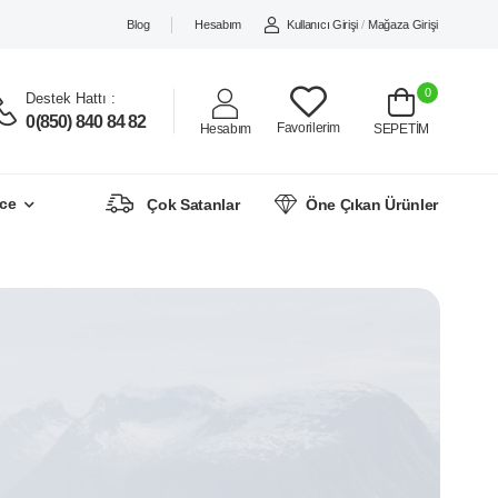
Blog
Hesabım
Kullanıcı Girişi
/
Mağaza Girişi
0
Destek Hattı :
0(850) 840 84 82
Favorilerim
Hesabım
SEPETİM
ce
Çok Satanlar
Öne Çıkan Ürünler