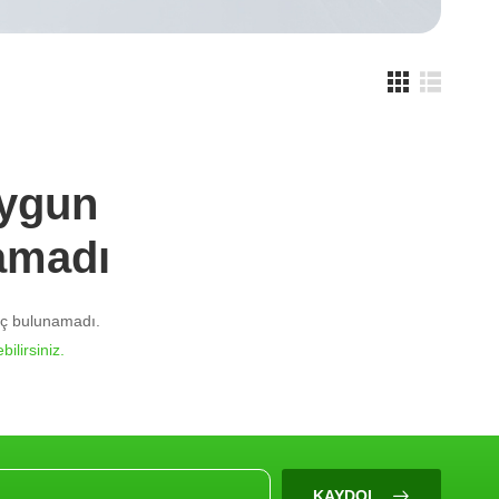
Uygun
amadı
nuç bulunamadı.
bilirsiniz.
KAYDOL