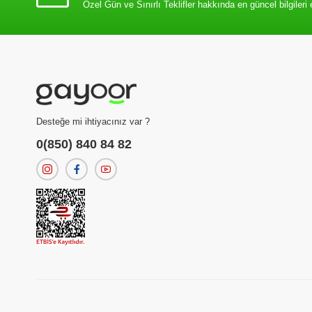
Özel Gün ve Sınırlı Teklifler hakkında en güncel bilgileri 
Desteğe mi ihtiyacınız var ?
0(850) 840 84 82