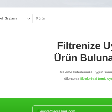
0 ürün
Filtrenize 
Ürün Bulun
Filtreleme kriterlerinize uygun so
dilerseniz
filtrelerinizi temizleye