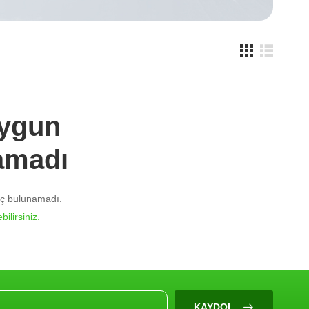
Uygun
amadı
nuç bulunamadı.
bilirsiniz.
KAYDOL