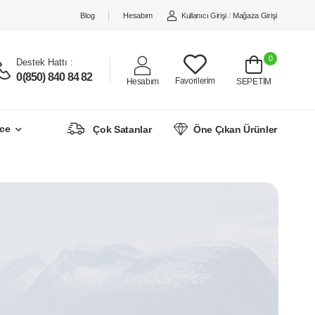
Blog
Hesabım
Kullanıcı Girişi
/
Mağaza Girişi
0
Destek Hattı :
0(850) 840 84 82
Favorilerim
Hesabım
SEPETİM
ce
Çok Satanlar
Öne Çıkan Ürünler