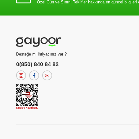
Özel Gün ve Sınırlı Teklifler hakkında en güncel bilgileri 
Desteğe mi ihtiyacınız var ?
0(850) 840 84 82