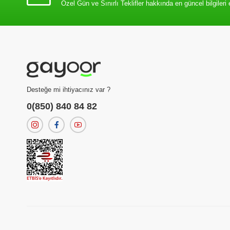
Özel Gün ve Sınırlı Teklifler hakkında en güncel bilgileri 
Desteğe mi ihtiyacınız var ?
0(850) 840 84 82