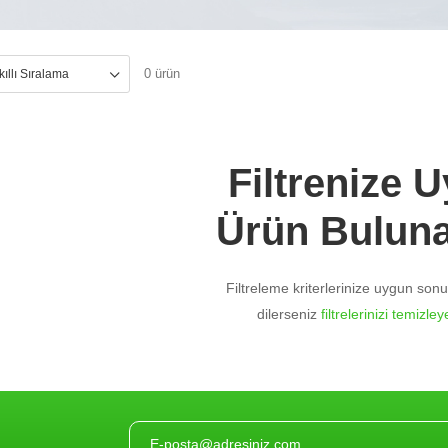
0 ürün
Filtrenize 
Ürün Bulun
Filtreleme kriterlerinize uygun so
dilerseniz
filtrelerinizi temizleye