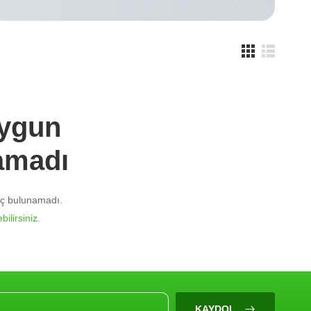
Uygun
amadı
nuç bulunamadı.
bilirsiniz.
KAYDOL