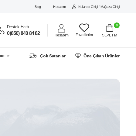
Blog
Hesabım
Kullanıcı Girişi
/
Mağaza Girişi
0
Destek Hattı :
0(850) 840 84 82
Favorilerim
Hesabım
SEPETİM
ce
Çok Satanlar
Öne Çıkan Ürünler