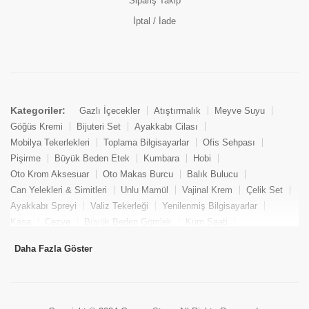
Sipariş Takip
İptal / İade
Kategoriler:
Gazlı İçecekler
Atıştırmalık
Meyve Suyu
Göğüs Kremi
Bijuteri Set
Ayakkabı Cilası
Mobilya Tekerlekleri
Toplama Bilgisayarlar
Ofis Sehpası
Pişirme
Büyük Beden Etek
Kumbara
Hobi
Oto Krom Aksesuar
Oto Makas Burcu
Balık Bulucu
Can Yelekleri & Simitleri
Unlu Mamül
Vajinal Krem
Çelik Set
Ayakkabı Spreyi
Valiz Tekerleği
Yenilenmiş Bilgisayarlar
Kasa
Cezve
Büyük Beden Gömlek
Kum Saati
Yemek Kitabı
Pandizod
Oto Hortum
Balıkçı Taburesi
Daha Fazla Göster
Tekne Bağlama & Demirleme
Kuru Pasta
Penis Kremi
Elmas Set & Takım
Ayakkabı Bakım Süngeri
Boya
Yenilenmiş Mini Masaüstü Bilgisayar
Keson
Tava
Büyük Beden Abiye Elbise
Uzaktan Kumandalı Araçlar