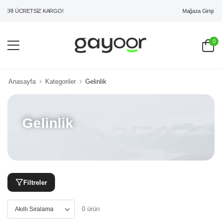
Mağaza Girişi
ZERİ ÜCRETSİZ KARGO!
0
Anasayfa
Kategoriler
Gelinlik
Gelinlik
Filtreler
0 ürün