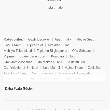
Sipariş Takip
İptal / İade
Kategoriler:
Gazlı İçecekler
Atıştırmalık
Meyve Suyu
Göğüs Kremi
Bijuteri Set
Ayakkabı Cilası
Mobilya Tekerlekleri
Toplama Bilgisayarlar
Ofis Sehpası
Pişirme
Büyük Beden Etek
Kumbara
Hobi
Oto Krom Aksesuar
Oto Makas Burcu
Balık Bulucu
Can Yelekleri & Simitleri
Unlu Mamül
Vajinal Krem
Çelik Set
Ayakkabı Spreyi
Valiz Tekerleği
Yenilenmiş Bilgisayarlar
Kasa
Cezve
Büyük Beden Gömlek
Kum Saati
Yemek Kitabı
Pandizod
Oto Hortum
Balıkçı Taburesi
Daha Fazla Göster
Tekne Bağlama & Demirleme
Kuru Pasta
Penis Kremi
Elmas Set & Takım
Ayakkabı Bakım Süngeri
Boya
Yenilenmiş Mini Masaüstü Bilgisayar
Keson
Tava
Büyük Beden Abiye Elbise
Uzaktan Kumandalı Araçlar