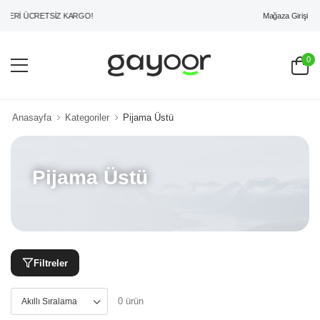
Mağaza Girişi
ZERİ ÜCRETSİZ KARGO!
0
Anasayfa
Kategoriler
Pijama Üstü
Pijama Üstü
Filtreler
0 ürün