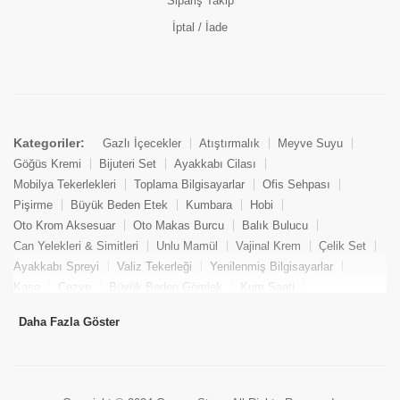
Sipariş Takip
İptal / İade
Kategoriler:
Gazlı İçecekler
Atıştırmalık
Meyve Suyu
Göğüs Kremi
Bijuteri Set
Ayakkabı Cilası
Mobilya Tekerlekleri
Toplama Bilgisayarlar
Ofis Sehpası
Pişirme
Büyük Beden Etek
Kumbara
Hobi
Oto Krom Aksesuar
Oto Makas Burcu
Balık Bulucu
Can Yelekleri & Simitleri
Unlu Mamül
Vajinal Krem
Çelik Set
Ayakkabı Spreyi
Valiz Tekerleği
Yenilenmiş Bilgisayarlar
Kasa
Cezve
Büyük Beden Gömlek
Kum Saati
Yemek Kitabı
Pandizod
Oto Hortum
Balıkçı Taburesi
Daha Fazla Göster
Tekne Bağlama & Demirleme
Kuru Pasta
Penis Kremi
Elmas Set & Takım
Ayakkabı Bakım Süngeri
Boya
Yenilenmiş Mini Masaüstü Bilgisayar
Keson
Tava
Büyük Beden Abiye Elbise
Uzaktan Kumandalı Araçlar