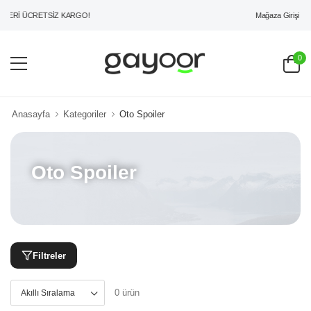
Mağaza Girişi
ZERİ ÜCRETSİZ KARGO!
0
Anasayfa
Kategoriler
Oto Spoiler
Oto Spoiler
Filtreler
0 ürün