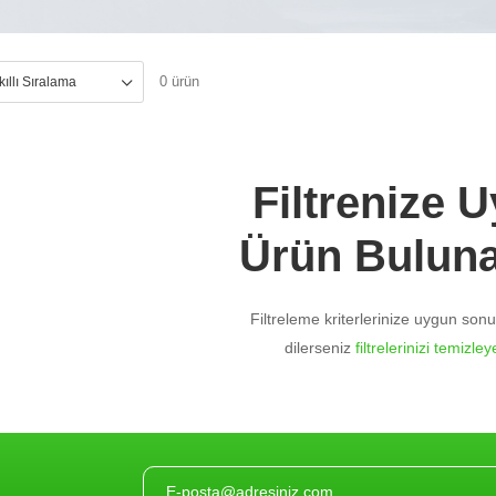
0 ürün
Filtrenize 
Ürün Bulun
Filtreleme kriterlerinize uygun so
dilerseniz
filtrelerinizi temizleye