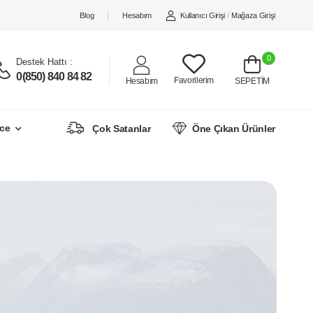
Blog
Hesabım
Kullanıcı Girişi
/
Mağaza Girişi
0
Destek Hattı :
0(850) 840 84 82
Favorilerim
Hesabım
SEPETİM
ce
Çok Satanlar
Öne Çıkan Ürünler