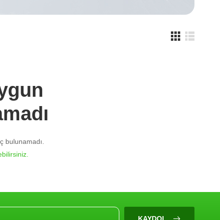
Uygun
amadı
nuç bulunamadı.
bilirsiniz.
KAYDOL