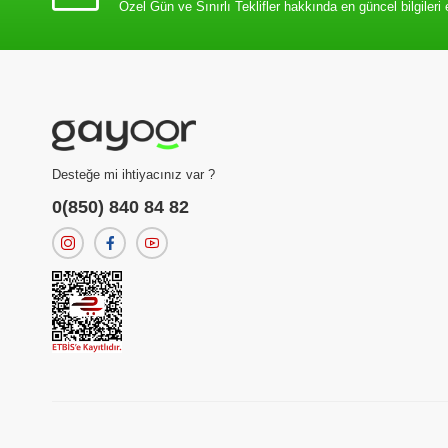
Özel Gün ve Sınırlı Teklifler hakkında en güncel bilgileri 
Desteğe mi ihtiyacınız var ?
0(850) 840 84 82