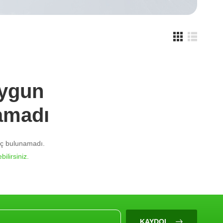
Uygun
amadı
nuç bulunamadı.
bilirsiniz.
KAYDOL