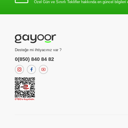
Özel Gün ve Sınırlı Teklifler hakkında en güncel bilgileri 
Desteğe mi ihtiyacınız var ?
0(850) 840 84 82