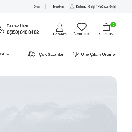
Blog
Hesabım
Kullanıcı Girişi
/
Mağaza Girişi
0
Destek Hattı :
0(850) 840 84 82
Favorilerim
Hesabım
SEPETİM
ce
Çok Satanlar
Öne Çıkan Ürünler