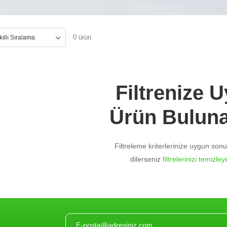
0 ürün
Filtrenize 
Ürün Bulun
Filtreleme kriterlerinize uygun so
dilerseniz
filtrelerinizi temizleye