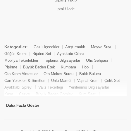
Sipariş Takip
İptal / İade
Kategoriler:
Gazlı İçecekler
Atıştırmalık
Meyve Suyu
Göğüs Kremi
Bijuteri Set
Ayakkabı Cilası
Mobilya Tekerlekleri
Toplama Bilgisayarlar
Ofis Sehpası
Pişirme
Büyük Beden Etek
Kumbara
Hobi
Oto Krom Aksesuar
Oto Makas Burcu
Balık Bulucu
Can Yelekleri & Simitleri
Unlu Mamül
Vajinal Krem
Çelik Set
Ayakkabı Spreyi
Valiz Tekerleği
Yenilenmiş Bilgisayarlar
Kasa
Cezve
Büyük Beden Gömlek
Kum Saati
Yemek Kitabı
Pandizod
Oto Hortum
Balıkçı Taburesi
Daha Fazla Göster
Tekne Bağlama & Demirleme
Kuru Pasta
Penis Kremi
Elmas Set & Takım
Ayakkabı Bakım Süngeri
Boya
Yenilenmiş Mini Masaüstü Bilgisayar
Keson
Tava
Büyük Beden Abiye Elbise
Uzaktan Kumandalı Araçlar