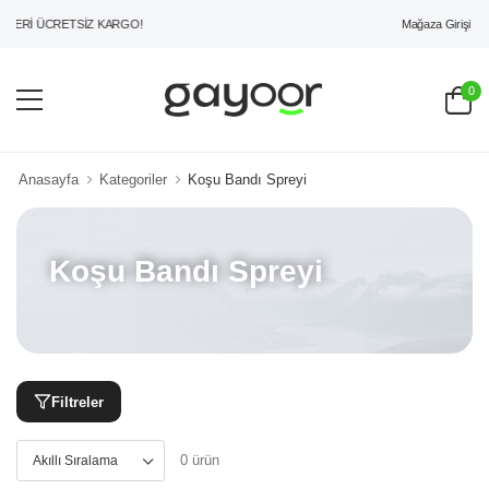
Mağaza Girişi
ZERİ ÜCRETSİZ KARGO!
0
Anasayfa
Kategoriler
Koşu Bandı Spreyi
Koşu Bandı Spreyi
Filtreler
0 ürün