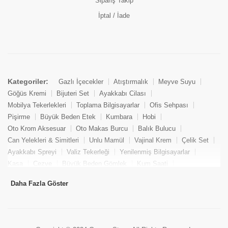
Sipariş Takip
İptal / İade
Kategoriler:
Gazlı İçecekler
Atıştırmalık
Meyve Suyu
Göğüs Kremi
Bijuteri Set
Ayakkabı Cilası
Mobilya Tekerlekleri
Toplama Bilgisayarlar
Ofis Sehpası
Pişirme
Büyük Beden Etek
Kumbara
Hobi
Oto Krom Aksesuar
Oto Makas Burcu
Balık Bulucu
Can Yelekleri & Simitleri
Unlu Mamül
Vajinal Krem
Çelik Set
Ayakkabı Spreyi
Valiz Tekerleği
Yenilenmiş Bilgisayarlar
Kasa
Cezve
Büyük Beden Gömlek
Kum Saati
Yemek Kitabı
Pandizod
Oto Hortum
Balıkçı Taburesi
Daha Fazla Göster
Tekne Bağlama & Demirleme
Kuru Pasta
Penis Kremi
Elmas Set & Takım
Ayakkabı Bakım Süngeri
Boya
Yenilenmiş Mini Masaüstü Bilgisayar
Keson
Tava
Büyük Beden Abiye Elbise
Uzaktan Kumandalı Araçlar