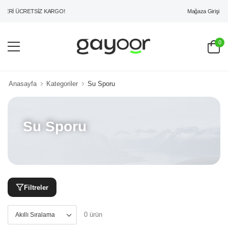
Mağaza Girişi
ZERİ ÜCRETSİZ KARGO!
0
Anasayfa
Kategoriler
Su Sporu
Su Sporu
Filtreler
0 ürün