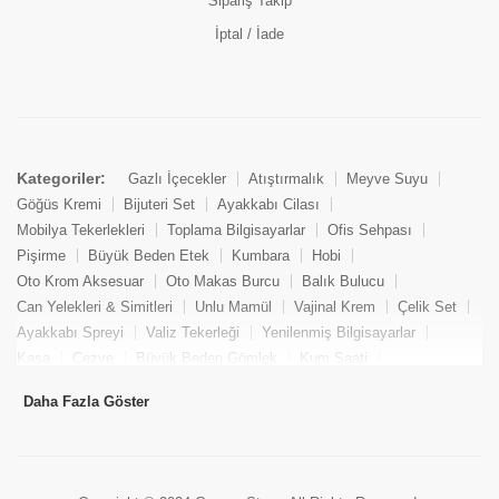
Sipariş Takip
İptal / İade
Kategoriler:
Gazlı İçecekler
Atıştırmalık
Meyve Suyu
Göğüs Kremi
Bijuteri Set
Ayakkabı Cilası
Mobilya Tekerlekleri
Toplama Bilgisayarlar
Ofis Sehpası
Pişirme
Büyük Beden Etek
Kumbara
Hobi
Oto Krom Aksesuar
Oto Makas Burcu
Balık Bulucu
Can Yelekleri & Simitleri
Unlu Mamül
Vajinal Krem
Çelik Set
Ayakkabı Spreyi
Valiz Tekerleği
Yenilenmiş Bilgisayarlar
Kasa
Cezve
Büyük Beden Gömlek
Kum Saati
Yemek Kitabı
Pandizod
Oto Hortum
Balıkçı Taburesi
Daha Fazla Göster
Tekne Bağlama & Demirleme
Kuru Pasta
Penis Kremi
Elmas Set & Takım
Ayakkabı Bakım Süngeri
Boya
Yenilenmiş Mini Masaüstü Bilgisayar
Keson
Tava
Büyük Beden Abiye Elbise
Uzaktan Kumandalı Araçlar