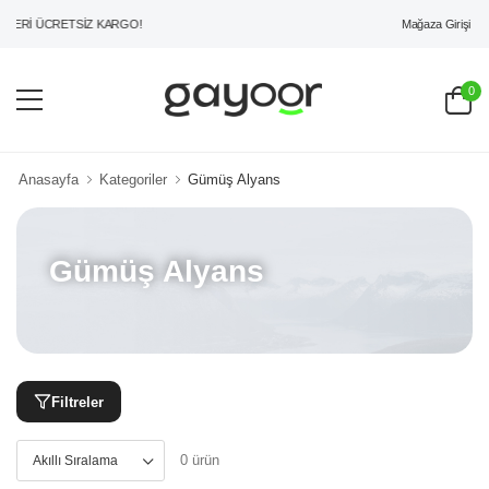
Mağaza Girişi
ZERİ ÜCRETSİZ KARGO!
0
Anasayfa
Kategoriler
Gümüş Alyans
Gümüş Alyans
Filtreler
0 ürün