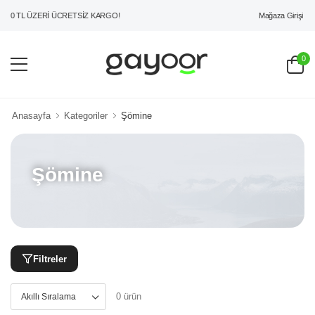
Mağaza Girişi
00 TL ÜZERİ ÜCRETSİZ KARGO!
0
Anasayfa
Kategoriler
Şömine
Şömine
Filtreler
0 ürün