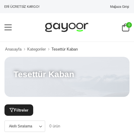
Mağaza Girişi
ZERİ ÜCRETSİZ KARGO!
0
Anasayfa
Kategoriler
Tesettür Kaban
Tesettür Kaban
Filtreler
0 ürün