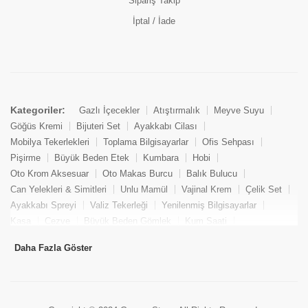
Sipariş Takip
İptal / İade
Kategoriler:
Gazlı İçecekler
Atıştırmalık
Meyve Suyu
Göğüs Kremi
Bijuteri Set
Ayakkabı Cilası
Mobilya Tekerlekleri
Toplama Bilgisayarlar
Ofis Sehpası
Pişirme
Büyük Beden Etek
Kumbara
Hobi
Oto Krom Aksesuar
Oto Makas Burcu
Balık Bulucu
Can Yelekleri & Simitleri
Unlu Mamül
Vajinal Krem
Çelik Set
Ayakkabı Spreyi
Valiz Tekerleği
Yenilenmiş Bilgisayarlar
Kasa
Cezve
Büyük Beden Gömlek
Kum Saati
Yemek Kitabı
Pandizod
Oto Hortum
Balıkçı Taburesi
Daha Fazla Göster
Tekne Bağlama & Demirleme
Kuru Pasta
Penis Kremi
Elmas Set & Takım
Ayakkabı Bakım Süngeri
Boya
Yenilenmiş Mini Masaüstü Bilgisayar
Keson
Tava
Büyük Beden Abiye Elbise
Uzaktan Kumandalı Araçlar