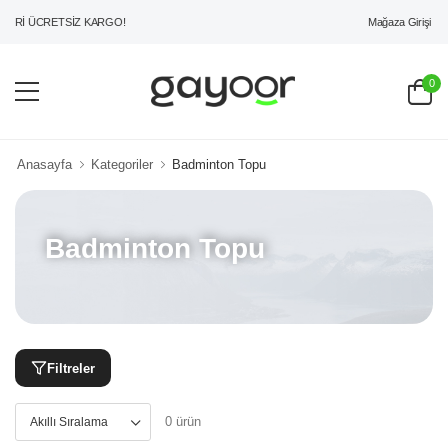
Mağaza Girişi
ERİ ÜCRETSİZ KARGO!
0
Anasayfa
Kategoriler
Badminton Topu
Badminton Topu
Filtreler
0 ürün