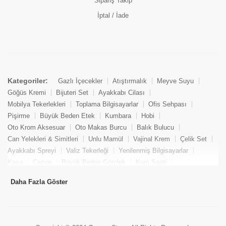
Sipariş Takip
İptal / İade
Kategoriler:
Gazlı İçecekler
Atıştırmalık
Meyve Suyu
Göğüs Kremi
Bijuteri Set
Ayakkabı Cilası
Mobilya Tekerlekleri
Toplama Bilgisayarlar
Ofis Sehpası
Pişirme
Büyük Beden Etek
Kumbara
Hobi
Oto Krom Aksesuar
Oto Makas Burcu
Balık Bulucu
Can Yelekleri & Simitleri
Unlu Mamül
Vajinal Krem
Çelik Set
Ayakkabı Spreyi
Valiz Tekerleği
Yenilenmiş Bilgisayarlar
Kasa
Cezve
Büyük Beden Gömlek
Kum Saati
Yemek Kitabı
Pandizod
Oto Hortum
Balıkçı Taburesi
Daha Fazla Göster
Tekne Bağlama & Demirleme
Kuru Pasta
Penis Kremi
Elmas Set & Takım
Ayakkabı Bakım Süngeri
Boya
Yenilenmiş Mini Masaüstü Bilgisayar
Keson
Tava
Büyük Beden Abiye Elbise
Uzaktan Kumandalı Araçlar