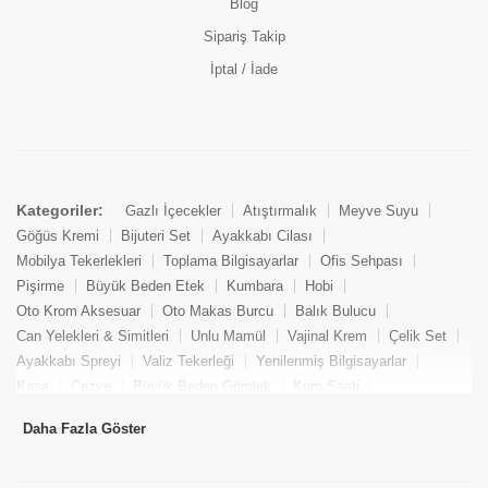
Blog
Sipariş Takip
İptal / İade
Kategoriler:
Gazlı İçecekler
Atıştırmalık
Meyve Suyu
Göğüs Kremi
Bijuteri Set
Ayakkabı Cilası
Mobilya Tekerlekleri
Toplama Bilgisayarlar
Ofis Sehpası
Pişirme
Büyük Beden Etek
Kumbara
Hobi
Oto Krom Aksesuar
Oto Makas Burcu
Balık Bulucu
Can Yelekleri & Simitleri
Unlu Mamül
Vajinal Krem
Çelik Set
Ayakkabı Spreyi
Valiz Tekerleği
Yenilenmiş Bilgisayarlar
Kasa
Cezve
Büyük Beden Gömlek
Kum Saati
Yemek Kitabı
Pandizod
Oto Hortum
Balıkçı Taburesi
Daha Fazla Göster
Tekne Bağlama & Demirleme
Kuru Pasta
Penis Kremi
Elmas Set & Takım
Ayakkabı Bakım Süngeri
Boya
Yenilenmiş Mini Masaüstü Bilgisayar
Keson
Tava