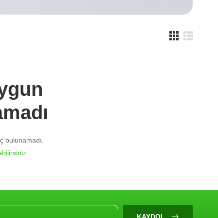
Uygun
amadı
nuç bulunamadı.
bilirsiniz.
KAYDOL