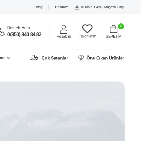
Blog
Hesabım
Kullanıcı Girişi
/
Mağaza Girişi
0
Destek Hattı :
0(850) 840 84 82
Favorilerim
Hesabım
SEPETİM
ce
Çok Satanlar
Öne Çıkan Ürünler