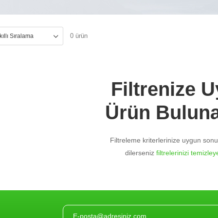
0 ürün
Filtrenize 
Ürün Bulun
Filtreleme kriterlerinize uygun so
dilerseniz
filtrelerinizi temizleye