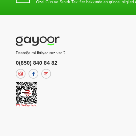
Özel Gün ve Sınırlı Teklifler hakkında en güncel bilgileri 
Desteğe mi ihtiyacınız var ?
0(850) 840 84 82