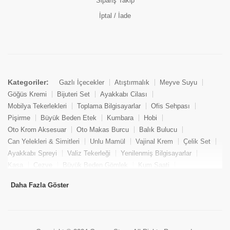
Sipariş Takip
İptal / İade
Kategoriler:
Gazlı İçecekler
Atıştırmalık
Meyve Suyu
Göğüs Kremi
Bijuteri Set
Ayakkabı Cilası
Mobilya Tekerlekleri
Toplama Bilgisayarlar
Ofis Sehpası
Pişirme
Büyük Beden Etek
Kumbara
Hobi
Oto Krom Aksesuar
Oto Makas Burcu
Balık Bulucu
Can Yelekleri & Simitleri
Unlu Mamül
Vajinal Krem
Çelik Set
Ayakkabı Spreyi
Valiz Tekerleği
Yenilenmiş Bilgisayarlar
Kasa
Cezve
Büyük Beden Gömlek
Kum Saati
Yemek Kitabı
Pandizod
Oto Hortum
Balıkçı Taburesi
Daha Fazla Göster
Tekne Bağlama & Demirleme
Kuru Pasta
Penis Kremi
Elmas Set & Takım
Ayakkabı Bakım Süngeri
Boya
Yenilenmiş Mini Masaüstü Bilgisayar
Keson
Tava
Büyük Beden Abiye Elbise
Uzaktan Kumandalı Araçlar