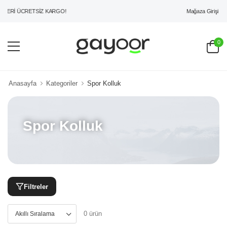
Mağaza Girişi
ZERİ ÜCRETSİZ KARGO!
0
Anasayfa
Kategoriler
Spor Kolluk
Spor Kolluk
Filtreler
0 ürün