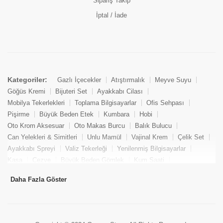
Sipariş Takip
İptal / İade
Kategoriler:
Gazlı İçecekler
Atıştırmalık
Meyve Suyu
Göğüs Kremi
Bijuteri Set
Ayakkabı Cilası
Mobilya Tekerlekleri
Toplama Bilgisayarlar
Ofis Sehpası
Pişirme
Büyük Beden Etek
Kumbara
Hobi
Oto Krom Aksesuar
Oto Makas Burcu
Balık Bulucu
Can Yelekleri & Simitleri
Unlu Mamül
Vajinal Krem
Çelik Set
Ayakkabı Spreyi
Valiz Tekerleği
Yenilenmiş Bilgisayarlar
Kasa
Cezve
Büyük Beden Gömlek
Kum Saati
Yemek Kitabı
Pandizod
Oto Hortum
Balıkçı Taburesi
Daha Fazla Göster
Tekne Bağlama & Demirleme
Kuru Pasta
Penis Kremi
Elmas Set & Takım
Ayakkabı Bakım Süngeri
Boya
Yenilenmiş Mini Masaüstü Bilgisayar
Keson
Tava
Büyük Beden Abiye Elbise
Uzaktan Kumandalı Araçlar