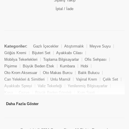
Sipariş Takip
İptal / İade
Kategoriler:
Gazlı İçecekler
Atıştırmalık
Meyve Suyu
Göğüs Kremi
Bijuteri Set
Ayakkabı Cilası
Mobilya Tekerlekleri
Toplama Bilgisayarlar
Ofis Sehpası
Pişirme
Büyük Beden Etek
Kumbara
Hobi
Oto Krom Aksesuar
Oto Makas Burcu
Balık Bulucu
Can Yelekleri & Simitleri
Unlu Mamül
Vajinal Krem
Çelik Set
Ayakkabı Spreyi
Valiz Tekerleği
Yenilenmiş Bilgisayarlar
Kasa
Cezve
Büyük Beden Gömlek
Kum Saati
Yemek Kitabı
Pandizod
Oto Hortum
Balıkçı Taburesi
Daha Fazla Göster
Tekne Bağlama & Demirleme
Kuru Pasta
Penis Kremi
Elmas Set & Takım
Ayakkabı Bakım Süngeri
Boya
Yenilenmiş Mini Masaüstü Bilgisayar
Keson
Tava
Büyük Beden Abiye Elbise
Uzaktan Kumandalı Araçlar