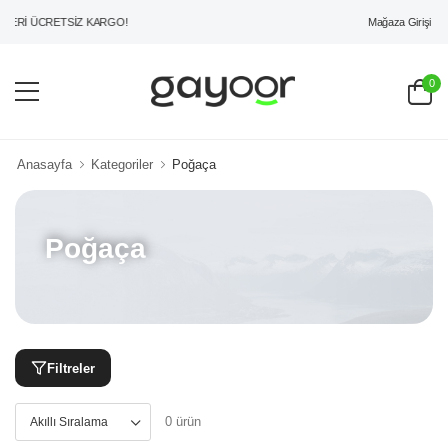
Mağaza Girişi
ZERİ ÜCRETSİZ KARGO!
0
Anasayfa
Kategoriler
Poğaça
Poğaça
Filtreler
0 ürün