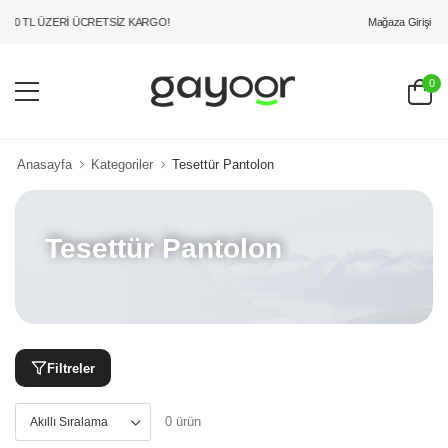
Mağaza Girişi
00 TL ÜZERİ ÜCRETSİZ KARGO!
0
Anasayfa
Kategoriler
Tesettür Pantolon
Tesettür Pantolon
Filtreler
0 ürün