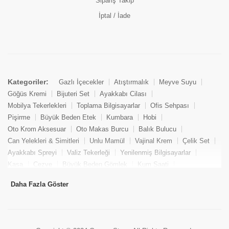
Sipariş Takip
İptal / İade
Kategoriler:
Gazlı İçecekler
Atıştırmalık
Meyve Suyu
Göğüs Kremi
Bijuteri Set
Ayakkabı Cilası
Mobilya Tekerlekleri
Toplama Bilgisayarlar
Ofis Sehpası
Pişirme
Büyük Beden Etek
Kumbara
Hobi
Oto Krom Aksesuar
Oto Makas Burcu
Balık Bulucu
Can Yelekleri & Simitleri
Unlu Mamül
Vajinal Krem
Çelik Set
Ayakkabı Spreyi
Valiz Tekerleği
Yenilenmiş Bilgisayarlar
Kasa
Cezve
Büyük Beden Gömlek
Kum Saati
Yemek Kitabı
Pandizod
Oto Hortum
Balıkçı Taburesi
Daha Fazla Göster
Tekne Bağlama & Demirleme
Kuru Pasta
Penis Kremi
Elmas Set & Takım
Ayakkabı Bakım Süngeri
Boya
Yenilenmiş Mini Masaüstü Bilgisayar
Keson
Tava
Büyük Beden Abiye Elbise
Uzaktan Kumandalı Araçlar