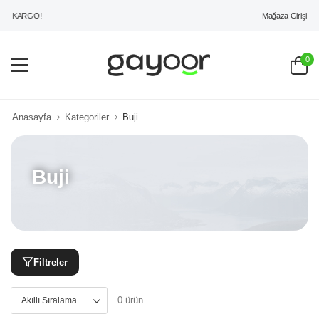
Mağaza Girişi
Z KARGO!
0
Anasayfa
Kategoriler
Buji
Buji
Filtreler
0 ürün