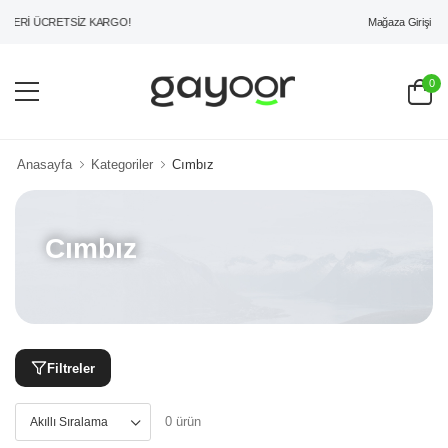
Mağaza Girişi
ZERİ ÜCRETSİZ KARGO!
0
Anasayfa
Kategoriler
Cımbız
Cımbız
Filtreler
0 ürün