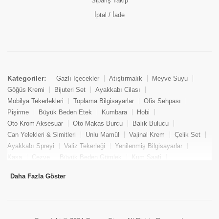
Sipariş Takip
İptal / İade
Kategoriler:
Gazlı İçecekler
Atıştırmalık
Meyve Suyu
Göğüs Kremi
Bijuteri Set
Ayakkabı Cilası
Mobilya Tekerlekleri
Toplama Bilgisayarlar
Ofis Sehpası
Pişirme
Büyük Beden Etek
Kumbara
Hobi
Oto Krom Aksesuar
Oto Makas Burcu
Balık Bulucu
Can Yelekleri & Simitleri
Unlu Mamül
Vajinal Krem
Çelik Set
Ayakkabı Spreyi
Valiz Tekerleği
Yenilenmiş Bilgisayarlar
Kasa
Cezve
Büyük Beden Gömlek
Kum Saati
Yemek Kitabı
Pandizod
Oto Hortum
Balıkçı Taburesi
Daha Fazla Göster
Tekne Bağlama & Demirleme
Kuru Pasta
Penis Kremi
Elmas Set & Takım
Ayakkabı Bakım Süngeri
Boya
Yenilenmiş Mini Masaüstü Bilgisayar
Keson
Tava
Büyük Beden Abiye Elbise
Uzaktan Kumandalı Araçlar