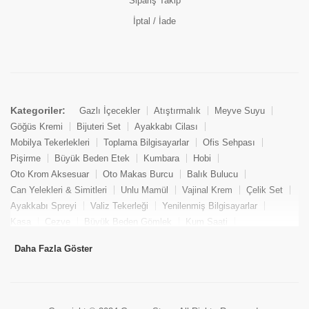
Sipariş Takip
İptal / İade
Kategoriler:
Gazlı İçecekler
Atıştırmalık
Meyve Suyu
Göğüs Kremi
Bijuteri Set
Ayakkabı Cilası
Mobilya Tekerlekleri
Toplama Bilgisayarlar
Ofis Sehpası
Pişirme
Büyük Beden Etek
Kumbara
Hobi
Oto Krom Aksesuar
Oto Makas Burcu
Balık Bulucu
Can Yelekleri & Simitleri
Unlu Mamül
Vajinal Krem
Çelik Set
Ayakkabı Spreyi
Valiz Tekerleği
Yenilenmiş Bilgisayarlar
Kasa
Cezve
Büyük Beden Gömlek
Kum Saati
Yemek Kitabı
Pandizod
Oto Hortum
Balıkçı Taburesi
Daha Fazla Göster
Tekne Bağlama & Demirleme
Kuru Pasta
Penis Kremi
Elmas Set & Takım
Ayakkabı Bakım Süngeri
Boya
Yenilenmiş Mini Masaüstü Bilgisayar
Keson
Tava
Büyük Beden Abiye Elbise
Uzaktan Kumandalı Araçlar