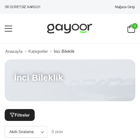
Mağaza Girişi
ZERİ ÜCRETSİZ KARGO!
0
Anasayfa
Kategoriler
İnci Bileklik
İnci Bileklik
Filtreler
0 ürün