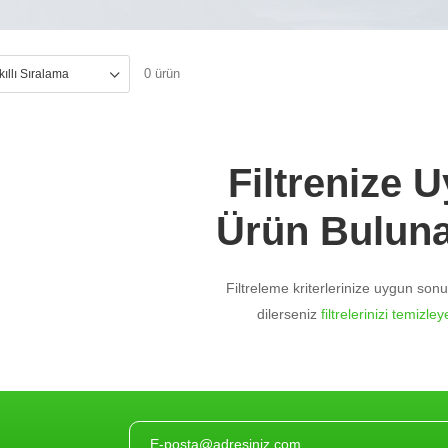
0 ürün
Filtrenize 
Ürün Bulun
Filtreleme kriterlerinize uygun so
dilerseniz
filtrelerinizi temizleye