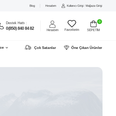
Blog
Hesabım
Kullanıcı Girişi
/
Mağaza Girişi
0
Destek Hattı :
0(850) 840 84 82
Favorilerim
Hesabım
SEPETİM
ce
Çok Satanlar
Öne Çıkan Ürünler