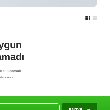
Uygun
amadı
nuç bulunamadı.
bilirsiniz.
KAYDOL