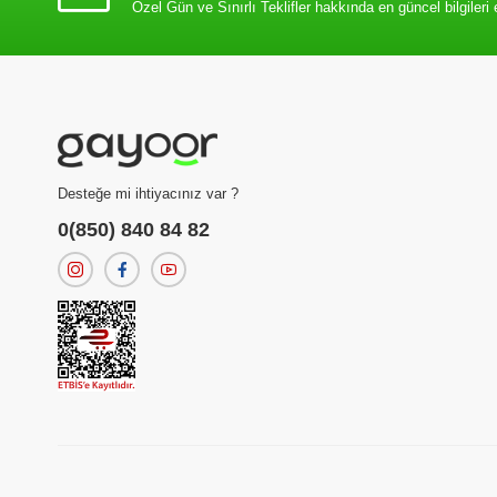
Özel Gün ve Sınırlı Teklifler hakkında en güncel bilgileri 
Desteğe mi ihtiyacınız var ?
0(850) 840 84 82