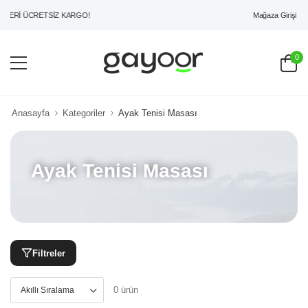
Mağaza Girişi
ZERİ ÜCRETSİZ KARGO!
0
Anasayfa
Kategoriler
Ayak Tenisi Masası
Ayak Tenisi Masası
Filtreler
0 ürün