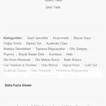
Sipariş Takip
İptal / İade
Kategoriler:
Gazlı İçecekler
Atıştırmalık
Meyve Suyu
Göğüs Kremi
Bijuteri Set
Ayakkabı Cilası
Mobilya Tekerlekleri
Toplama Bilgisayarlar
Ofis Sehpası
Pişirme
Büyük Beden Etek
Kumbara
Hobi
Oto Krom Aksesuar
Oto Makas Burcu
Balık Bulucu
Can Yelekleri & Simitleri
Unlu Mamül
Vajinal Krem
Çelik Set
Ayakkabı Spreyi
Valiz Tekerleği
Yenilenmiş Bilgisayarlar
Kasa
Cezve
Büyük Beden Gömlek
Kum Saati
Yemek Kitabı
Pandizod
Oto Hortum
Balıkçı Taburesi
Daha Fazla Göster
Tekne Bağlama & Demirleme
Kuru Pasta
Penis Kremi
Elmas Set & Takım
Ayakkabı Bakım Süngeri
Boya
Yenilenmiş Mini Masaüstü Bilgisayar
Keson
Tava
Büyük Beden Abiye Elbise
Uzaktan Kumandalı Araçlar